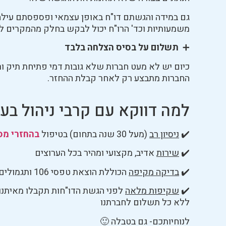
גם במידה והגשתם דו"ח באופן עצמאי ופספסתם עילה ח
משמעותיות וכד' הרו"ח יכול לבקש בחלק מהמקרים ל
➕
תשלום על בסיס הצלחה בלבד
כיום יש לא מעט חברות שלא גובות דמי פתיחת תיק ור
החברות מתבצע רק לאחר קבלת ההחזר.
למה דווקא עם קרבי ניהול בע
✔️
ניסיון רב
(מעל 30 שנה בתחום) בטיפול
בהחזרי מס
✔️
שירות
אדיב, מקצועי ומהיר בכל הערוצים
✔️
בדיקה מקיפה
הכוללת הוצאת טפסי 106 ותגמולים מביטוח לאומי ובדיקה מקצועית של שני רואי חשבון
✔️
שקיפות מלאה
לפני הגשת הדו"חות תקבלו מאיתנו 
ללא כל תשלום לחברתנו
לנוחיותכם- גם בטבלה 🙂