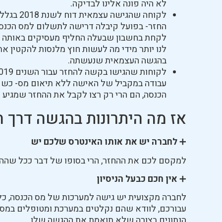
לא היה פונה אלינו לבדיקה.
לקוחה שה
החזר- בפועל קיבלה דרישה לתשלום למס הכנסה 
לקחת בחשבון שבעלה החליף מעסיקים באותה שנה 
לנו יותר מידי מה לעשות חוץ מלנסות להקטין א
בהגשה העצמאית שנעשתה.
עבודה במקביל של האישה ללא תיאום מס- כשפנ
הכנסה, הם הרי רק רצו לקבל את ההחזר שמגיע
אז מה היתרונות בהגשה דרך 
➕
לחברה יש את אותו האינטרס שלכם יש
למקסם לכם את ההחזר, הרי בסופו של דבר ככל שההח
➕
אין חכם כבעל הניסיון
לחברה מקצועית יש גישה למערכות של מס הכנסה, כלו
עבורכם, לוודא שהם נקלטים במערכת ומטופלים במס 
הנתונים בצורה שלא תואמת את ההגשה שלו.