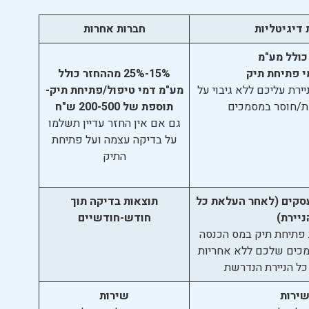
 דיגיטליות
חברות אחרות
י פתיחת תיק
15%-25% מההחזר כולל
רת עליכם ללא גיבוי על
מע"מ דמי טיפול/פתיחת תיק-
/חוסר במסמכים
תוספת של 200-500 ש"ח
גם אם אין החזר עדיין תשלמו
על בדיקה עצמה ועל פתיחת
התיק
עד 3 ימי עסקים (לאחר העלאת כל
תוצאות בדיקה
תוך
ניירת)
חודש-חודשיים
 פתיחת תיק במס הכנסה
כים שלכם ללא אחריות
כל הניירת הנדרשת
ירות
שירות