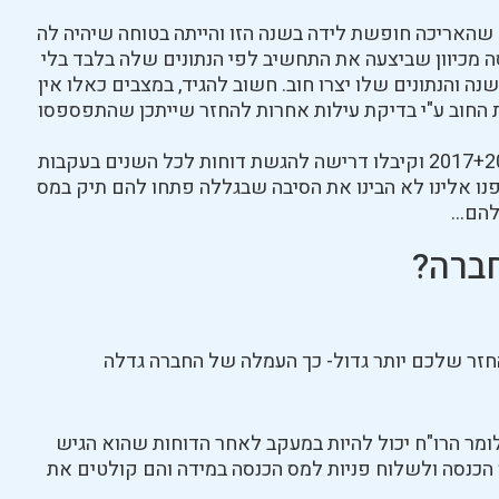
גישה עצמאית דוח לשנת 2018 בגלל שהאריכה חופשת לידה בשנה הזו והייתה בטוחה שיהיה לה
מכיוון שביצעה את התחשיב לפי הנתונים שלה בלבד בלי
והנתונים שלו יצרו חוב. חשוב להגיד, במצבים כאלו אין
ת החוב ע"י בדיקת עילות אחרות להחזר שייתכן שהתפספסו
לקוחות שהגישו בקשה להחזר עבור השנים 2017+2019 וקיבלו דרישה להגשת דוחות לכל השנים בעקבות
ו אלינו לא הבינו את הסיבה שבגללה פתחו להם תיק במס
 להם…
חברה?
זר שלכם יותר גדול- כך העמלה של החברה גדלה
מר הרו"ח יכול להיות במעקב לאחר הדוחות שהוא הגיש
הכנסה ולשלוח פניות למס הכנסה במידה והם קולטים את