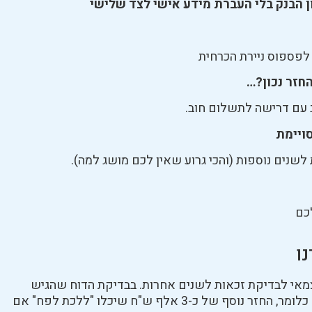
ן הבנק בלי העברת מידע אישי לצד שלישי
כון לפספוס ניירת הכרחית
חזר נכון?…
 עם דרישה לתשלום חוב.
ויימת
שנים נוספות (והכי גרוע שאין לכם מושג למה).
כם
ו
מאי לבדיקת זכאות לשנים אחרות. בבדיקת הדוח שהגיש
ראינו שלא כלל את אישור הזכאות לתואר שלו- כלומר, החזר נוסף של כ-3 אלף ש"ח שיכלו "ללכת לפח" אם