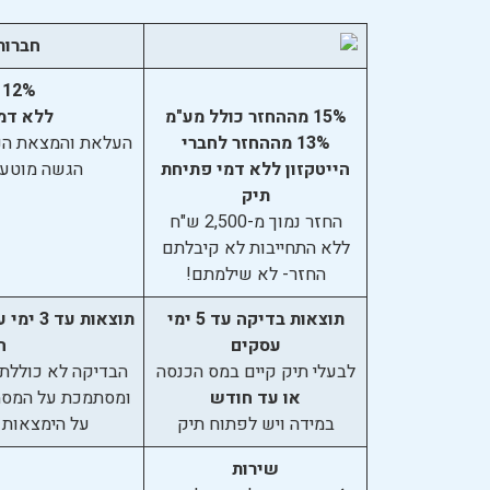
חברות
12% כולל מע"מ
15% מההחזר כולל מע"מ
ללא דמ
13% מההחזר לחברי
העלאת והמצאת הניי
הייטקזון ללא דמי פתיחת
הגשה מוטעת
תיק
החזר נמוך מ-2,500 ש"ח
ללא התחייבות לא קיבלתם
החזר- לא שילמתם!
תוצאות בדיקה עד 5 ימי
תוצאות 
עסקים
ה
לבעלי תיק קיים במס הכנסה
הבדיקה לא כוללת
או עד חודש
ומסתמכת על המסמ
במידה ויש לפתוח תיק
על הימצאות 
שירות
ש