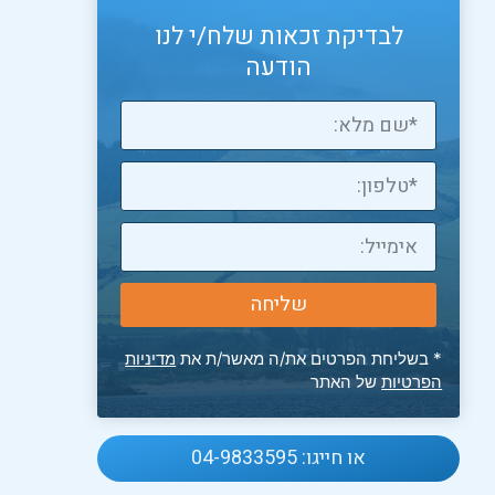
לבדיקת זכאות שלח/י לנו
הודעה
Co
L
שליחה
* בשליחת הפרטים את/ה מאשר/ת את
מדיניות
הפרטיות
של האתר
או חייגו: 04-9833595