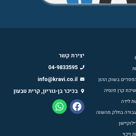
יצירת קשר
04-9833595
ת
info@kravi.co.il
הפסדים בשוק ההון
יכת קרן פנסיה
בכיכר בן-גוריון, קרית טבעון
ת לידה
עבודה בחלק מהשנה
ילוקיישן
 זיכוי