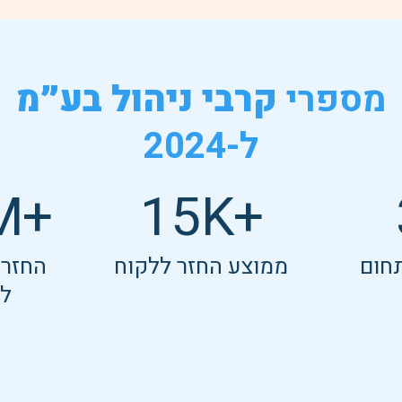
מספרי
קרבי ניהול בע״מ
ל-2024
+M
15
+K
תחום
ממוצע החזר ללקוח
החזרי
לל