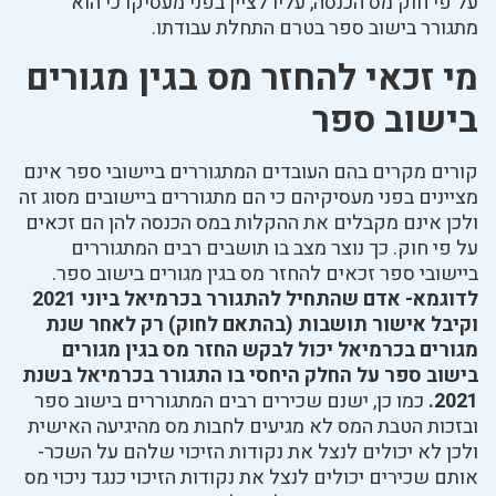
על פי חוק מס הכנסה, עליו לציין בפני מעסיקו כי הוא
מתגורר בישוב ספר בטרם התחלת עבודתו.
מי זכאי להחזר מס בגין מגורים
בישוב ספר
קורים מקרים בהם העובדים המתגוררים ביישובי ספר אינם
מציינים בפני מעסיקיהם כי הם מתגוררים ביישובים מסוג זה
ולכן אינם מקבלים את ההקלות במס הכנסה להן הם זכאים
על פי חוק. כך נוצר מצב בו תושבים רבים המתגוררים
ביישובי ספר זכאים להחזר מס בגין מגורים בישוב ספר.
לדוגמא- אדם שהתחיל להתגורר בכרמיאל ביוני 2021
וקיבל אישור תושבות (בהתאם לחוק) רק לאחר שנת
מגורים בכרמיאל יכול לבקש החזר מס בגין מגורים
בישוב ספר על החלק היחסי בו התגורר בכרמיאל בשנת
2021.
כמו כן, ישנם שכירים רבים המתגוררים בישוב ספר
ובזכות הטבת המס לא מגיעים לחבות מס מהיגיעה האישית
ולכן לא יכולים לנצל את נקודות הזיכוי שלהם על השכר-
אותם שכירים יכולים לנצל את נקודות הזיכוי כנגד ניכוי מס