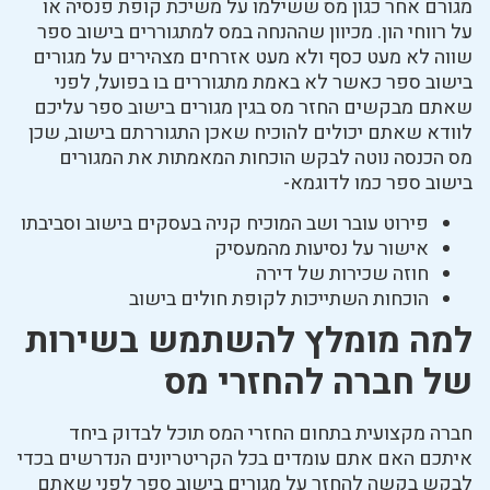
מגורם אחר כגון מס ששילמו על משיכת קופת פנסיה או
על רווחי הון. מכיוון שההנחה במס למתגוררים בישוב ספר
שווה לא מעט כסף ולא מעט אזרחים מצהירים על מגורים
בישוב ספר כאשר לא באמת מתגוררים בו בפועל, לפני
שאתם מבקשים החזר מס בגין מגורים בישוב ספר עליכם
לוודא שאתם יכולים להוכיח שאכן התגוררתם בישוב, שכן
מס הכנסה נוטה לבקש הוכחות המאמתות את המגורים
בישוב ספר כמו לדוגמא-
פירוט עובר ושב המוכיח קניה בעסקים בישוב וסביבתו
אישור על נסיעות מהמעסיק
חוזה שכירות של דירה
הוכחות השתייכות לקופת חולים בישוב
למה מומלץ להשתמש בשירות
של חברה להחזרי מס
חברה מקצועית בתחום החזרי המס תוכל לבדוק ביחד
איתכם האם אתם עומדים בכל הקריטריונים הנדרשים בכדי
לבקש בקשה להחזר על מגורים בישוב ספר לפני שאתם