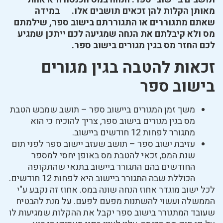
מאותן הקלות להן זכאים תושבים אלו. במידה
שאתם מתגוררים או התגוררתם בישוב ספר, שילמתם
מס ולא קיבלתם את הנחה שמגיעה לכם ייתכן שמגיע
לכם החזר מס בגין מגורים בישוב ספר.
זכאות להטבה בגין מגורים
בישוב ספר
משך זמן המגורים ביישוב ספר – תושב שמבש הטבת
מס בגין מגורים בישוב ספר, צריך להוכיח כי הוא
מתגורר לפחות 12 חודשים ביישוב.
עזיבת ישוב ספר – תושב שעזב יישוב ספר לפני תום
שנת המס, זכאי להטבת מס באופן יחסי למספר
החודשים בהם התגורר ביישוב בתנאי שהתקופה
הכוללת שבה התגורר ביישוב היא לפחות 12 חודשים.
לכל ישוב מוגדר אחוז הנחה שונה במס. אחוז זה נקבע ע"י
הממשלה ועשוי להשתנות מפעם לפעם. על מנת להבטיח
שעובד המתגורר בישוב ספר יקבל את ההקלות שמגיעות לו